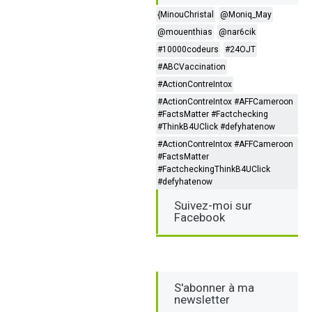
{MinouChristal
@Moniq_May
@mouenthias
@nar6cik
#10000codeurs
#24OJT
#ABCVaccination
#ActionContreIntox
#ActionContreIntox #AFFCameroon
#FactsMatter #Factchecking
#ThinkB4UClick #defyhatenow
#ActionContreIntox #AFFCameroon
#FactsMatter
#FactcheckingThinkB4UClick
#defyhatenow
Suivez-moi sur
Facebook
S'abonner à ma
newsletter