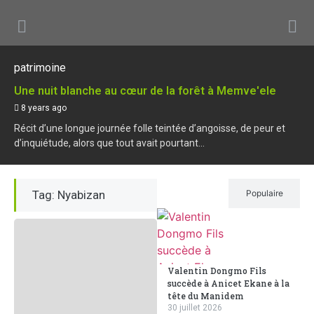
patrimoine
Une nuit blanche au cœur de la forêt à Memve'ele
8 years ago
Récit d’une longue journée folle teintée d’angoisse, de peur et
d’inquiétude, alors que tout avait pourtant...
Tag: Nyabizan
Récent
Populaire
Valentin Dongmo Fils
succède à Anicet Ekane à la
tête du Manidem
30 juillet 2026