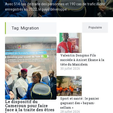
Avec 514 cas de traite des personnes et 190 cas de trafic illicite
enregistrés en 2022, le pays développe...
Tag: Migration
Récent
Populaire
Valentin Dongmo Fils
succède à Anicet Ekane à la
tête du Manidem
30 juillet 2026
Sport et santé : le panier
Le dispositif du
gagnant des « bayam-
Cameroun pour faire
sellam »
face à la traite des êtres
28 juillet 2026