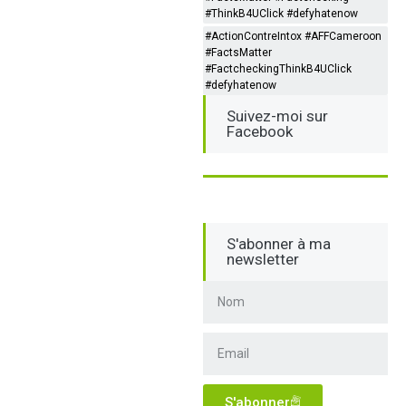
#ThinkB4UClick #defyhatenow
#ActionContreIntox #AFFCameroon
#FactsMatter
#FactcheckingThinkB4UClick
#defyhatenow
Suivez-moi sur
Facebook
S'abonner à ma
newsletter
S'abonner