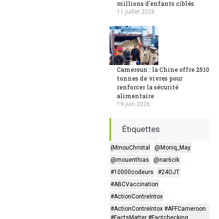
millions d'enfants ciblés
11 juillet 2026
Cameroun : la Chine offre 2510
tonnes de vivres pour
renforcer la sécurité
alimentaire
19 juin 2026
Étiquettes
{MinouChristal
@Moniq_May
@mouenthias
@nar6cik
#10000codeurs
#24OJT
#ABCVaccination
#ActionContreIntox
#ActionContreIntox #AFFCameroon
#FactsMatter #Factchecking