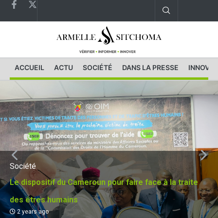
ACCUEIL
ACTU
SOCIÉTÉ
DANS LA PRESSE
INNOVAT
Société
Le dispositif du Cameroun pour faire face à la traite
des êtres humains
2 years ago