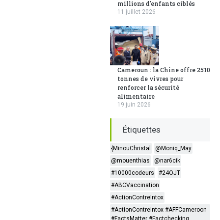
millions d'enfants ciblés
11 juillet 2026
Cameroun : la Chine offre 2510
tonnes de vivres pour
renforcer la sécurité
alimentaire
19 juin 2026
Étiquettes
{MinouChristal
@Moniq_May
@mouenthias
@nar6cik
#10000codeurs
#24OJT
#ABCVaccination
#ActionContreIntox
#ActionContreIntox #AFFCameroon
#FactsMatter #Factchecking