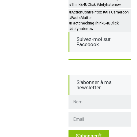
#ThinkB4UClick #defyhatenow
#ActionContreIntox #AFFCameroon
#FactsMatter
#FactcheckingThinkB4UClick
#defyhatenow
Suivez-moi sur
Facebook
S'abonner à ma
newsletter
S'abonner