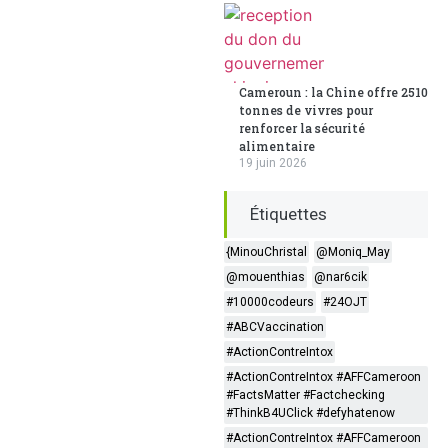
Cameroun : la Chine offre 2510
tonnes de vivres pour
renforcer la sécurité
alimentaire
19 juin 2026
Étiquettes
{MinouChristal
@Moniq_May
@mouenthias
@nar6cik
#10000codeurs
#24OJT
#ABCVaccination
#ActionContreIntox
#ActionContreIntox #AFFCameroon
#FactsMatter #Factchecking
#ThinkB4UClick #defyhatenow
#ActionContreIntox #AFFCameroon