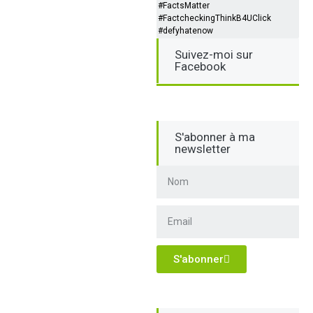
#FactsMatter
#FactcheckingThinkB4UClick
#defyhatenow
Suivez-moi sur
Facebook
S'abonner à ma
newsletter
S'abonner