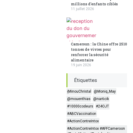
millions d'enfants ciblés
11 juillet 2026
Cameroun : la Chine offre 2510
tonnes de vivres pour
renforcer la sécurité
alimentaire
19 juin 2026
Étiquettes
{MinouChristal
@Moniq_May
@mouenthias
@nar6cik
#10000codeurs
#24OJT
#ABCVaccination
#ActionContreIntox
#ActionContreIntox #AFFCameroon