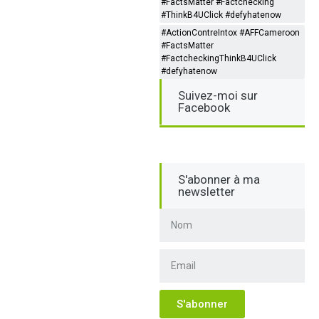
#FactsMatter #Factchecking
#ThinkB4UClick #defyhatenow
#ActionContreIntox #AFFCameroon
#FactsMatter
#FactcheckingThinkB4UClick
#defyhatenow
Suivez-moi sur
Facebook
S'abonner à ma
newsletter
S'abonner