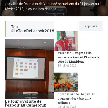
Les villes de Douala et de Yaoundé accueillent du 31 janvier au 4
février 2018, la coupe des Nations...
Tag:
Récent
Populaire
#LeTourDeLespoir2018
Valentin Dongmo Fils
succède à Anicet Ekane à la
tête du Manidem
30 juillet 2026
Sport et santé : le panier
gagnant des « bayam-
Le tour cycliste de
sellam »
l’espoir au Cameroun
28 juillet 2026