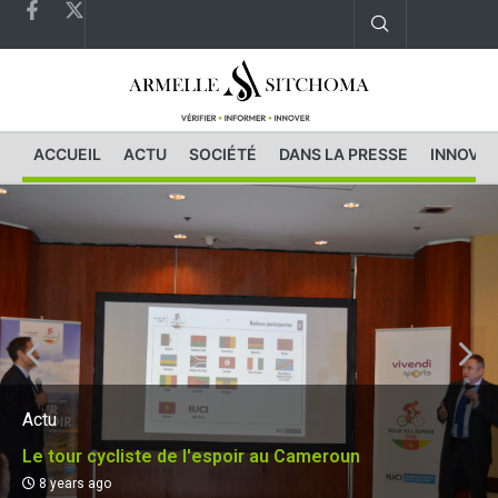
ACCUEIL
ACTU
SOCIÉTÉ
DANS LA PRESSE
INNOVAT
Actu
Le tour cycliste de l'espoir au Cameroun
8 years ago