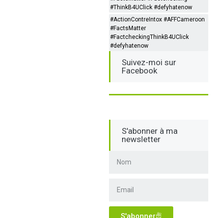
#ThinkB4UClick #defyhatenow
#ActionContreIntox #AFFCameroon
#FactsMatter
#FactcheckingThinkB4UClick
#defyhatenow
Suivez-moi sur
Facebook
S'abonner à ma
newsletter
S'abonner