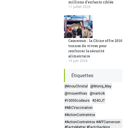
millions d'enfants ciblés
11 juillet 2026
Cameroun : la Chine offre 2510
tonnes de vivres pour
renforcer la sécurité
alimentaire
19 juin 2026
Étiquettes
{MinouChristal
@Moniq_May
@mouenthias
@nar6cik
#10000codeurs
#24OJT
#ABCVaccination
#ActionContreIntox
#ActionContreIntox #AFFCameroon
#FactsMatter #Factchecking