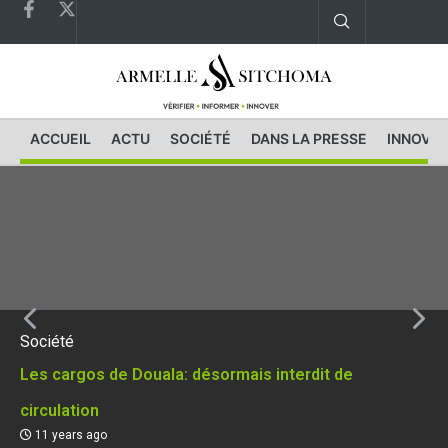
ACCUEIL
ACTU
SOCIÉTÉ
DANS LA PRESSE
INNOVAT
Société
Les cargos de Douala: désormais interdit de
circulation
11 years ago