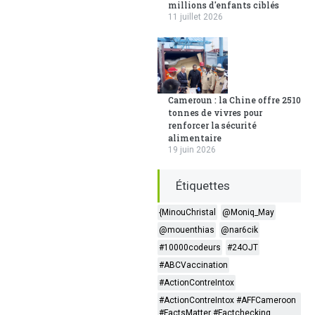
millions d'enfants ciblés
11 juillet 2026
Cameroun : la Chine offre 2510
tonnes de vivres pour
renforcer la sécurité
alimentaire
19 juin 2026
Étiquettes
{MinouChristal
@Moniq_May
@mouenthias
@nar6cik
#10000codeurs
#24OJT
#ABCVaccination
#ActionContreIntox
#ActionContreIntox #AFFCameroon
#FactsMatter #Factchecking