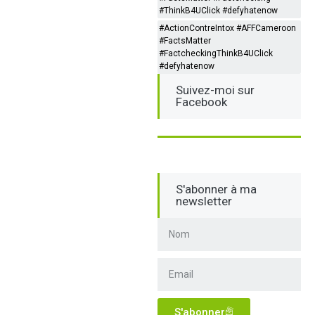
#ThinkB4UClick #defyhatenow
#ActionContreIntox #AFFCameroon
#FactsMatter
#FactcheckingThinkB4UClick
#defyhatenow
Suivez-moi sur
Facebook
S'abonner à ma
newsletter
S'abonner