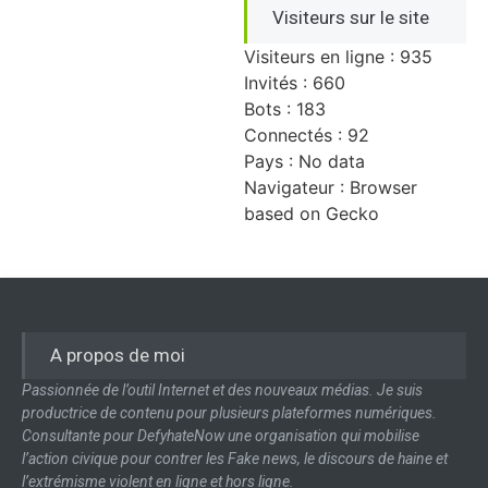
Visiteurs sur le site
Visiteurs en ligne : 935
Invités : 660
Bots : 183
Connectés : 92
Pays : No data
Navigateur : Browser
based on Gecko
A propos de moi
Passionnée de l’outil Internet et des nouveaux médias. Je suis
productrice de contenu pour plusieurs plateformes numériques.
Consultante pour DefyhateNow une organisation qui mobilise
l’action civique pour contrer les Fake news, le discours de haine et
l’extrémisme violent en ligne et hors ligne.