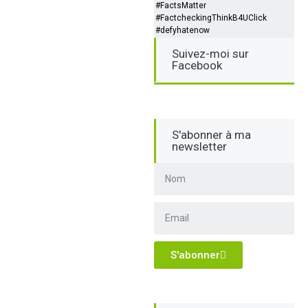
#FactsMatter
#FactcheckingThinkB4UClick
#defyhatenow
Suivez-moi sur
Facebook
S'abonner à ma
newsletter
S'abonner