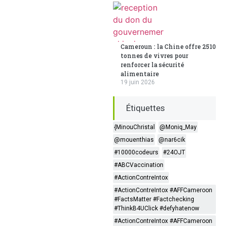
Cameroun : la Chine offre 2510
tonnes de vivres pour
renforcer la sécurité
alimentaire
19 juin 2026
Étiquettes
{MinouChristal
@Moniq_May
@mouenthias
@nar6cik
#10000codeurs
#24OJT
#ABCVaccination
#ActionContreIntox
#ActionContreIntox #AFFCameroon
#FactsMatter #Factchecking
#ThinkB4UClick #defyhatenow
#ActionContreIntox #AFFCameroon