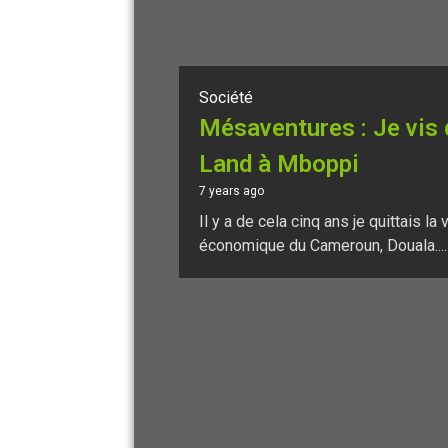
Société
Mésaventures : Je vis
Land à Mboppi
7 years ago
Il y a de cela cinq ans je quittais la
économique du Cameroun, Douala....