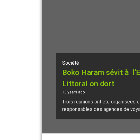
Société
Boko Haram sévit à l'
Littoral on dort
10 years ago
Trois réunions ont été organisées e
responsables des agences de voyag