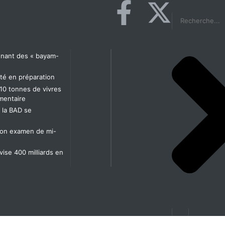
agnant des « bayam-
té en préparation
10 tonnes de vivres
imentaire
t la BAD se
t son examen de mi-
 vise 400 milliards en