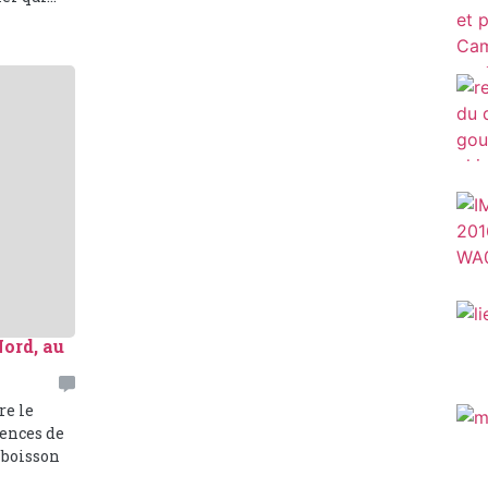
ord, au
re le
gences de
 boisson