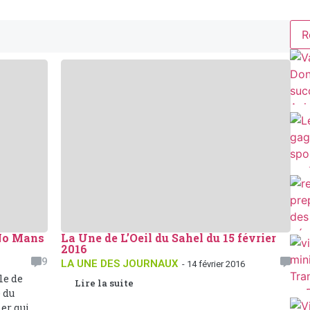
R
 No Mans
La Une de L’Oeil du Sahel du 15 février
2016
9
LA UNE DES JOURNAUX
- 14 février 2016
lle de
Lire la suite
 du
r qui...