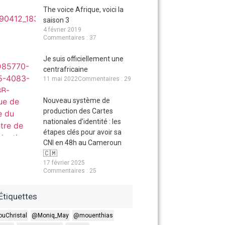
The voice Afrique, voici la
saison 3
4 février 2019
Commentaires : 37
Je suis officiellement une
centrafricaine
11 mai 2022
Commentaires : 29
Nouveau système de
production des Cartes
nationales d’identité : les
étapes clés pour avoir sa
CNI en 48h au Cameroun
🇨🇲
17 février 2025
Commentaires : 25
Étiquettes
ouChristal
@Moniq_May
@mouenthias