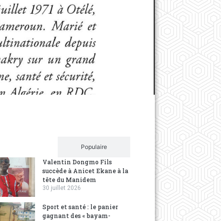
d'écri
9 years ag
Auteur de 
en fiction,
Récent
Populaire
Valentin Dongmo Fils
succède à Anicet Ekane à la
tête du Manidem
30 juillet 2026
Sport et santé : le panier
gagnant des « bayam-