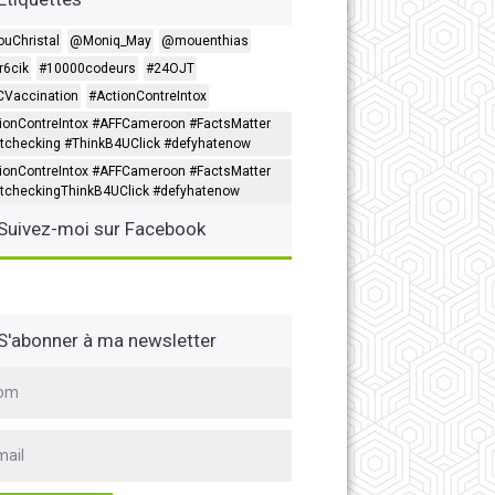
ouChristal
@Moniq_May
@mouenthias
6cik
#10000codeurs
#24OJT
Vaccination
#ActionContreIntox
ionContreIntox #AFFCameroon #FactsMatter
tchecking #ThinkB4UClick #defyhatenow
ionContreIntox #AFFCameroon #FactsMatter
tcheckingThinkB4UClick #defyhatenow
Suivez-moi sur Facebook
S'abonner à ma newsletter