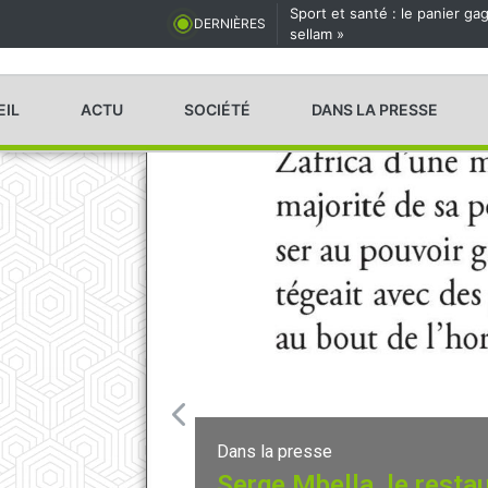
Sport et santé : le panier g
DERNIÈRES
sellam »
EIL
ACTU
SOCIÉTÉ
DANS LA PRESSE
Dans la presse
Serge Mbella, le resta