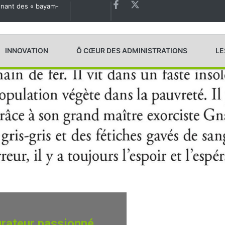
agnant des « bayam-
Les États généraux de la Santé en préparation
INNOVATION
Ô CŒUR DES ADMINISTRATIONS
LE
urateur passionné