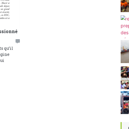
assionné
s qu’il
agine
qui