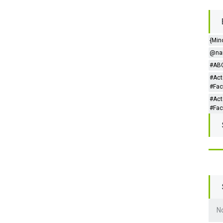
{Min
@nar
#ABC
#Act
#Fac
#Act
#Fac