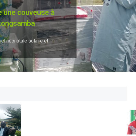
e une couveuse à
 Nkongsamba
iel néonatale solaire et