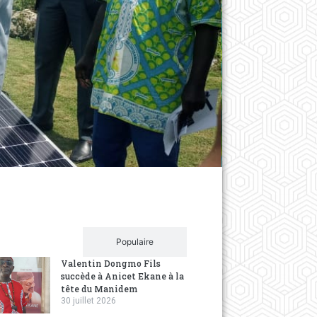
Santé
La fon
l’hôpi
2 years a
La donatio
interactiv
Récent
Populaire
Valentin Dongmo Fils
succède à Anicet Ekane à la
tête du Manidem
30 juillet 2026