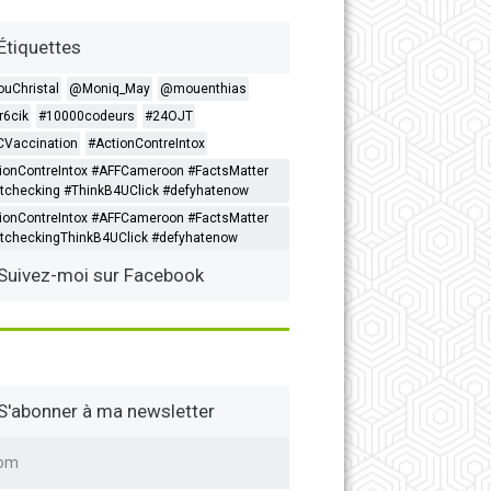
Étiquettes
ouChristal
@Moniq_May
@mouenthias
6cik
#10000codeurs
#24OJT
Vaccination
#ActionContreIntox
ionContreIntox #AFFCameroon #FactsMatter
tchecking #ThinkB4UClick #defyhatenow
ionContreIntox #AFFCameroon #FactsMatter
tcheckingThinkB4UClick #defyhatenow
Suivez-moi sur Facebook
S'abonner à ma newsletter