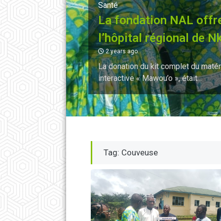
Santé
La fondation NAL offr
l’hôpital régional de
2 years ago
La donation du kit complet du matér
interactive « Mawou’o », était...
Tag: Couveuse