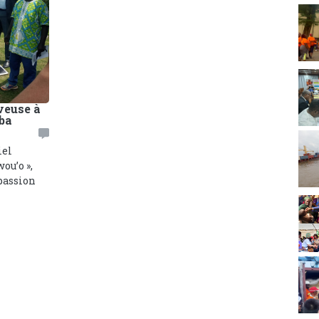
veuse à
ba
iel
ou’o »,
mpassion