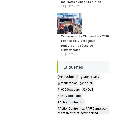
millions d'enfants ciblés
11 juillet 2026
Cameroun : la Chine offre 2510
tonnes de vivres pour
renforcer la sécurité
alimentaire
19 juin 2026
Étiquettes
{MinouChristal
@Moniq_May
@mouenthias
@nar6cik
#10000codeurs
#24OJT
#ABCVaccination
#ActionContreIntox
#ActionContreIntox #AFFCameroon
#FactsMatter #Factchecking