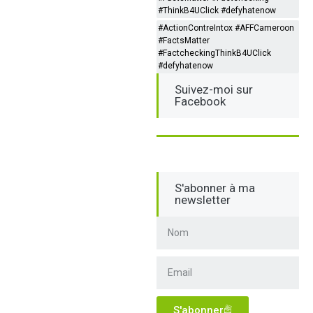
#ThinkB4UClick #defyhatenow
#ActionContreIntox #AFFCameroon
#FactsMatter
#FactcheckingThinkB4UClick
#defyhatenow
Suivez-moi sur
Facebook
S'abonner à ma
newsletter
S'abonner