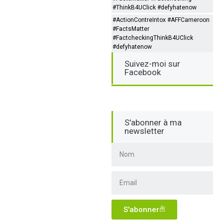
#ThinkB4UClick #defyhatenow
#ActionContreIntox #AFFCameroon
#FactsMatter
#FactcheckingThinkB4UClick
#defyhatenow
Suivez-moi sur
Facebook
S'abonner à ma
newsletter
S'abonner