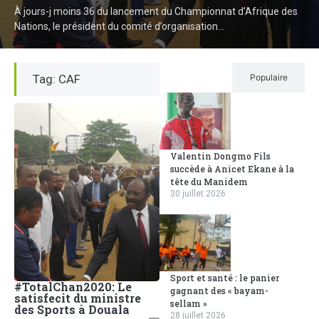
À jours-j moins 36 du lancement du Championnat d’Afrique des
Nations, le président du comité d’organisation...
Tag: CAF
Récent
Populaire
Valentin Dongmo Fils
succède à Anicet Ekane à la
tête du Manidem
30 juillet 2026
Sport et santé : le panier
#TotalChan2020: Le
gagnant des « bayam-
satisfecit du ministre
sellam »
des Sports à Douala
28 juillet 2026