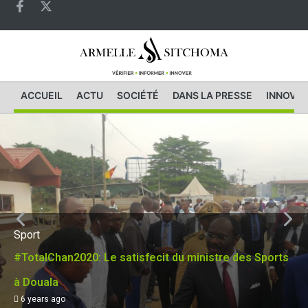
ACCUEIL
ACTU
SOCIÉTÉ
DANS LA PRESSE
INNOVAT
Sport
#TotalChan2020: Le satisfecit du ministre des Sports
à Douala
6 years ago