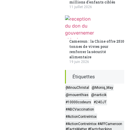
millions d'enfants ciblés
11 juillet 2026
Cameroun : la Chine offre 2510
tonnes de vivres pour
renforcer la sécurité
alimentaire
19 juin 2026
Étiquettes
{MinouChristal
@Moniq_May
@mouenthias
@nar6cik
#10000codeurs
#24OJT
#ABCVaccination
#ActionContreIntox
#ActionContreIntox #AFFCameroon
#FactsMatter #Factchecking