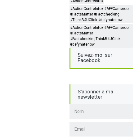
#ActionContreIntox
#ActionContreIntox #AFFCameroon
#FactsMatter #Factchecking
#ThinkB4UClick #defyhatenow
#ActionContreIntox #AFFCameroon
#FactsMatter
#FactcheckingThinkB4UClick
#defyhatenow
Suivez-moi sur
Facebook
S'abonner à ma
newsletter