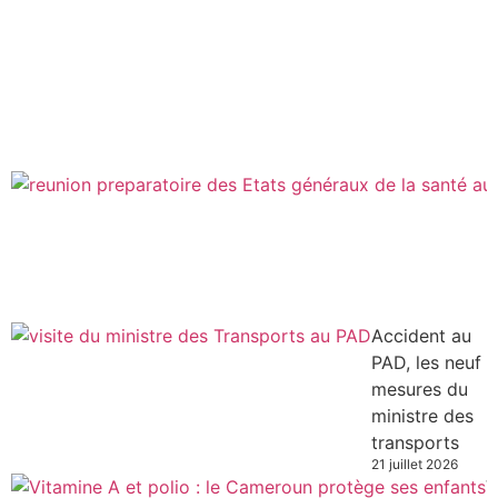
Accident au
PAD, les neuf
mesures du
ministre des
transports
21 juillet 2026
V