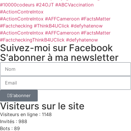
#10000codeurs
#24OJT
#ABCVaccination
#ActionContreIntox
#ActionContreIntox #AFFCameroon #FactsMatter
#Factchecking #ThinkB4UClick #defyhatenow
#ActionContreIntox #AFFCameroon #FactsMatter
#FactcheckingThinkB4UClick #defyhatenow
Suivez-moi sur Facebook
S'abonner à ma newsletter
S'abonner
Visiteurs sur le site
Visiteurs en ligne : 1148
Invités : 988
Bots : 89