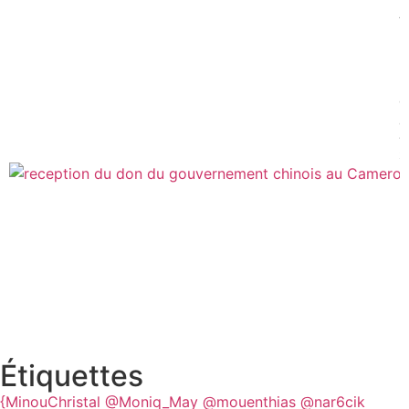
A
:
6
m
d
c
11
2
Étiquettes
{MinouChristal
@Moniq_May
@mouenthias
@nar6cik