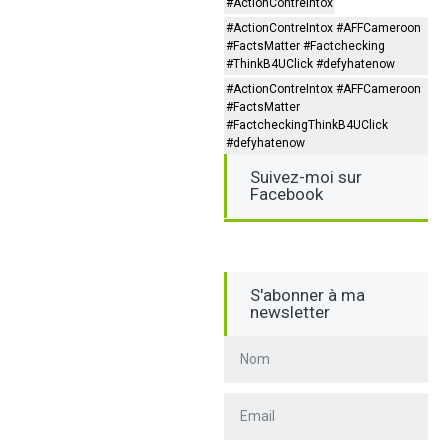
#ActionContreIntox
#ActionContreIntox #AFFCameroon
#FactsMatter #Factchecking
#ThinkB4UClick #defyhatenow
#ActionContreIntox #AFFCameroon
#FactsMatter
#FactcheckingThinkB4UClick
#defyhatenow
Suivez-moi sur
Facebook
S'abonner à ma
newsletter