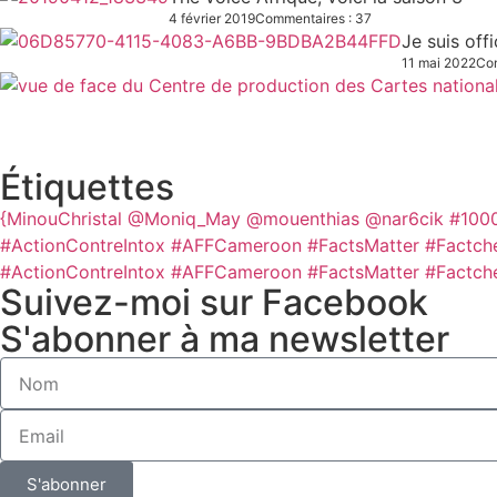
4 février 2019
Commentaires : 37
Je suis off
11 mai 2022
Com
Étiquettes
{MinouChristal
@Moniq_May
@mouenthias
@nar6cik
#100
#ActionContreIntox #AFFCameroon #FactsMatter #Factch
#ActionContreIntox #AFFCameroon #FactsMatter #Factch
Suivez-moi sur Facebook
S'abonner à ma newsletter
S'abonner