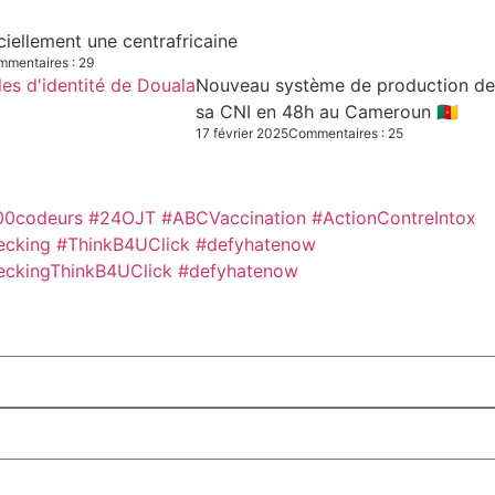
iciellement une centrafricaine
mentaires : 29
Nouveau système de production des C
sa CNI en 48h au Cameroun 🇨🇲
17 février 2025
Commentaires : 25
00codeurs
#24OJT
#ABCVaccination
#ActionContreIntox
ecking #ThinkB4UClick #defyhatenow
eckingThinkB4UClick #defyhatenow