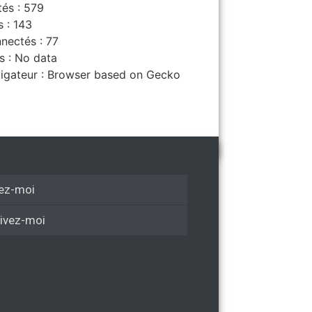
tés : 579
s : 143
nectés : 77
s : No data
igateur : Browser based on Gecko
ez-moi
ivez-moi