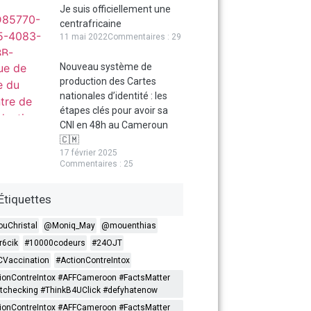
Je suis officiellement une
centrafricaine
11 mai 2022
Commentaires : 29
Nouveau système de
production des Cartes
nationales d’identité : les
étapes clés pour avoir sa
CNI en 48h au Cameroun
🇨🇲
17 février 2025
Commentaires : 25
Étiquettes
ouChristal
@Moniq_May
@mouenthias
6cik
#10000codeurs
#24OJT
Vaccination
#ActionContreIntox
ionContreIntox #AFFCameroon #FactsMatter
tchecking #ThinkB4UClick #defyhatenow
ionContreIntox #AFFCameroon #FactsMatter