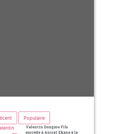
écent
Populaire
Valentin Dongmo Fils
succède à Anicet Ekane à la