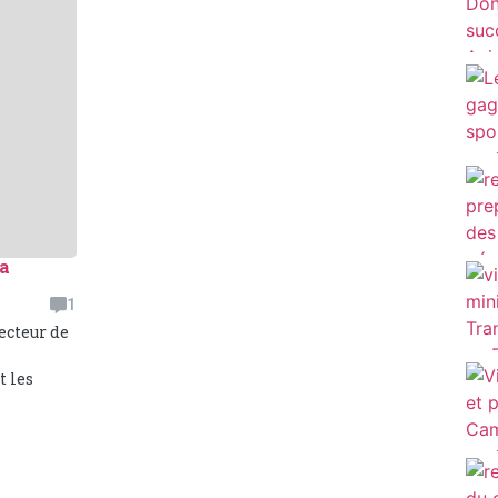
la
1
recteur de
t les