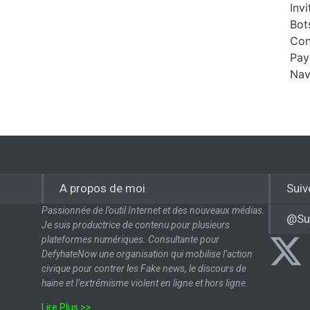
Invi
Bot
Con
Pay
Nav
A propos de moi
Suiv
Passionnée de l’outil Internet et des nouveaux médias.
@Su
Je suis productrice de contenu pour plusieurs
plateformes numériques. Consultante pour
DefyhateNow une organisation qui mobilise l’action
civique pour contrer les Fake news, le discours de
haine et l’extrémisme violent en ligne et hors ligne.
Lire Plus >>