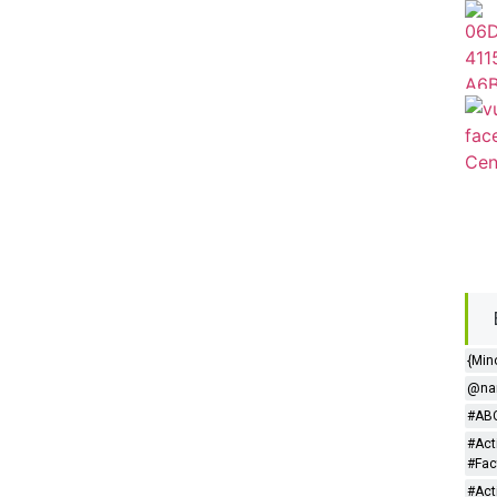
{Min
@nar
#ABC
#Act
#Fac
#Act