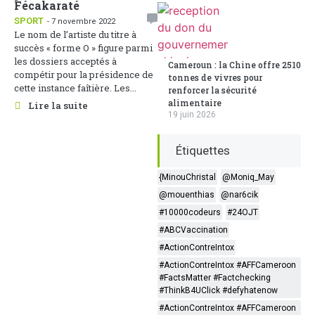
Fécakaraté
SPORT
- 7 novembre 2022
Le nom de l’artiste du titre à
succès « forme O » figure parmi
les dossiers acceptés à
Cameroun : la Chine offre 2510
compétir pour la présidence de
tonnes de vivres pour
cette instance faîtière. Les...
renforcer la sécurité
alimentaire
Lire la suite
19 juin 2026
Étiquettes
{MinouChristal
@Moniq_May
@mouenthias
@nar6cik
#10000codeurs
#24OJT
#ABCVaccination
#ActionContreIntox
#ActionContreIntox #AFFCameroon
#FactsMatter #Factchecking
#ThinkB4UClick #defyhatenow
#ActionContreIntox #AFFCameroon