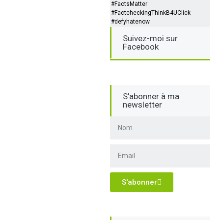
#FactsMatter
#FactcheckingThinkB4UClick
#defyhatenow
Suivez-moi sur
Facebook
S'abonner à ma
newsletter
S'abonner