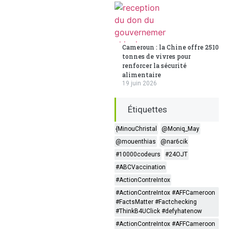
Cameroun : la Chine offre 2510
tonnes de vivres pour
renforcer la sécurité
alimentaire
19 juin 2026
Étiquettes
{MinouChristal
@Moniq_May
@mouenthias
@nar6cik
#10000codeurs
#24OJT
#ABCVaccination
#ActionContreIntox
#ActionContreIntox #AFFCameroon
#FactsMatter #Factchecking
#ThinkB4UClick #defyhatenow
#ActionContreIntox #AFFCameroon