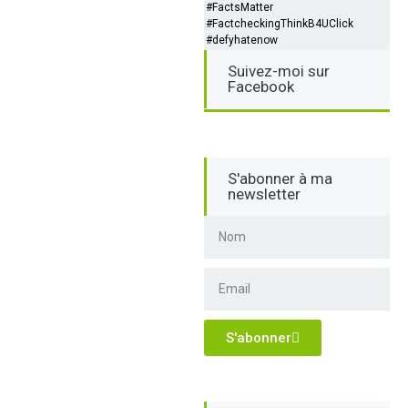
#FactsMatter
#FactcheckingThinkB4UClick
#defyhatenow
Suivez-moi sur
Facebook
S'abonner à ma
newsletter
S'abonner