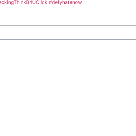
eckingThinkB4UClick #defyhatenow