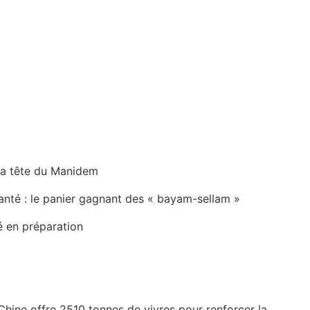
la tête du Manidem
anté : le panier gagnant des « bayam-sellam »
é en préparation
Chine offre 2510 tonnes de vivres pour renforcer la