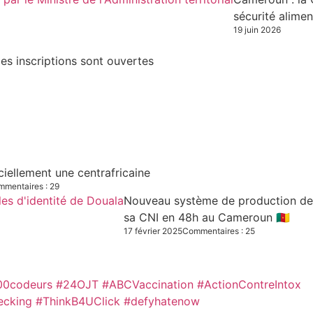
sécurité alimen
19 juin 2026
es inscriptions sont ouvertes
iciellement une centrafricaine
mentaires : 29
Nouveau système de production des C
sa CNI en 48h au Cameroun 🇨🇲
17 février 2025
Commentaires : 25
00codeurs
#24OJT
#ABCVaccination
#ActionContreIntox
ecking #ThinkB4UClick #defyhatenow