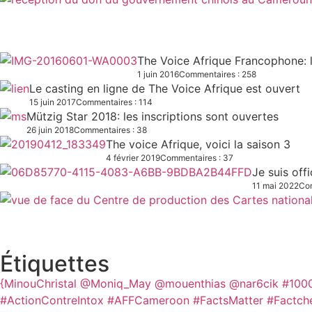
The Voice Afrique Francophone: l
1 juin 2016
Commentaires : 258
Le casting en ligne de The Voice Afrique est ouvert
15 juin 2017
Commentaires : 114
Mützig Star 2018: les inscriptions sont ouvertes
26 juin 2018
Commentaires : 38
The voice Afrique, voici la saison 3
4 février 2019
Commentaires : 37
Je suis off
11 mai 2022
Com
Étiquettes
{MinouChristal
@Moniq_May
@mouenthias
@nar6cik
#100
#ActionContreIntox #AFFCameroon #FactsMatter #Factch