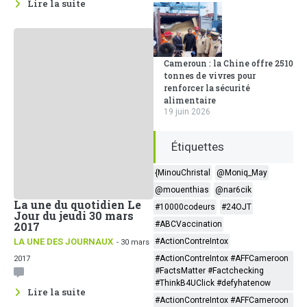
Lire la suite
Cameroun : la Chine offre 2510
tonnes de vivres pour
renforcer la sécurité
alimentaire
19 juin 2026
Étiquettes
{MinouChristal
@Moniq_May
@mouenthias
@nar6cik
La une du quotidien Le
#10000codeurs
#24OJT
Jour du jeudi 30 mars
2017
#ABCVaccination
LA UNE DES JOURNAUX
#ActionContreIntox
- 30 mars
#ActionContreIntox #AFFCameroon
2017
#FactsMatter #Factchecking
#ThinkB4UClick #defyhatenow
Lire la suite
#ActionContreIntox #AFFCameroon