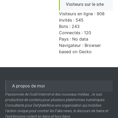
Visiteurs sur le site
Visiteurs en ligne : 908
Invités : 545
Bots : 243
Connectés : 120
Pays : No data
Navigateur : Browser
based on Gecko
A propos de moi
Passionnée de l’outil Internet et des nouveaux médias. Je suis
productrice de contenu pour plusieurs plateformes numériques.
Consultante pour DefyhateNow une organisation qui mobilise
l’action civique pour contrer les Fake news, le discours de haine et
l’extrémisme violent en ligne et hors ligne.