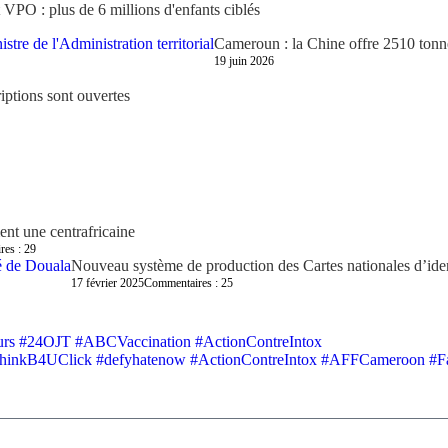
 VPO : plus de 6 millions d'enfants ciblés
Cameroun : la Chine offre 2510 tonnes
19 juin 2026
iptions sont ouvertes
ment une centrafricaine
es : 29
Nouveau système de production des Cartes nationales d’iden
17 février 2025
Commentaires : 25
urs
#24OJT
#ABCVaccination
#ActionContreIntox
ThinkB4UClick #defyhatenow
#ActionContreIntox #AFFCameroon #Fa