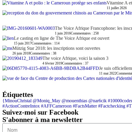
Vitamine A et
11 juillet 2026
The Voice Afrique Francophone: les inscr
1 juin 2016
Commentaires : 258
Le casting en ligne de The Voice Afrique est ouvert
15 juin 2017
Commentaires : 114
Mützig Star 2018: les inscriptions sont ouvertes
26 juin 2018
Commentaires : 38
The voice Afrique, voici la saison 3
4 février 2019
Commentaires : 37
Je suis officielle
11 mai 2022
Commentair
Étiquettes
{MinouChristal
@Moniq_May
@mouenthias
@nar6cik
#10000code
#ActionContreIntox #AFFCameroon #FactsMatter #Factchecking #
Suivez-moi sur Facebook
S'abonner à ma newsletter