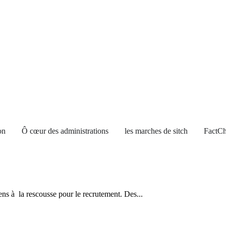
on
Ô cœur des administrations
les marches de sitch
FactCh
iens à la rescousse pour le recrutement. Des...