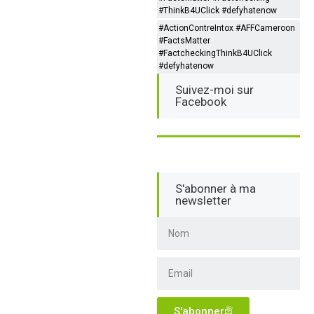
#ThinkB4UClick #defyhatenow
#ActionContreIntox #AFFCameroon
#FactsMatter
#FactcheckingThinkB4UClick
#defyhatenow
Suivez-moi sur
Facebook
S'abonner à ma
newsletter
S'abonner