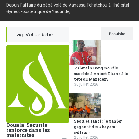
Depuis l’affaire du bébé volé de Vanessa Tchatchou à l’hà´pital
Gynéco-obstétrique de Yaoundé,...
Tag: Vol de bébé
Récent
Populaire
Valentin Dongmo Fils
succède à Anicet Ekane à la
tête du Manidem
30 juillet 2026
Sport et santé : le panier
Douala: Sécurité
gagnant des « bayam-
renforcé dans les
sellam »
maternités
28 juillet 2026