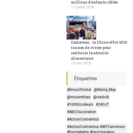
millions d'enfants ciblés
11 juillet 2026
Cameroun : la Chine offre 2510
tonnes de vivres pour
renforcer la sécurité
alimentaire
19 juin 2026
Étiquettes
{MinouChristal
@Moniq_May
@mouenthias
@nar6cik
#10000codeurs
#24OJT
#ABCVaccination
#ActionContreIntox
#ActionContreIntox #AFFCameroon
#FactsMatter #Factchecking