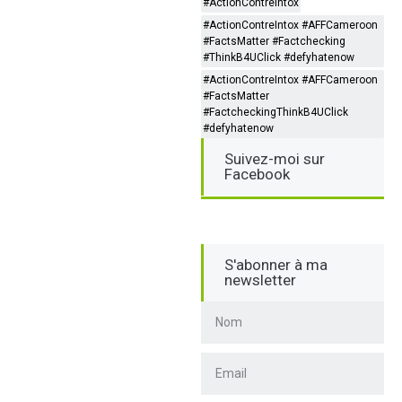
#ActionContreIntox
#ActionContreIntox #AFFCameroon
#FactsMatter #Factchecking
#ThinkB4UClick #defyhatenow
#ActionContreIntox #AFFCameroon
#FactsMatter
#FactcheckingThinkB4UClick
#defyhatenow
Suivez-moi sur
Facebook
S'abonner à ma
newsletter