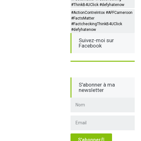
#ThinkB4UClick #defyhatenow
#ActionContreIntox #AFFCameroon
#FactsMatter
#FactcheckingThinkB4UClick
#defyhatenow
Suivez-moi sur
Facebook
S'abonner à ma
newsletter
S'abonner