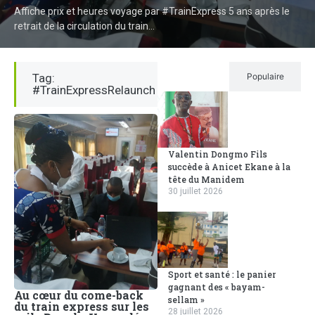
Affiche prix et heures voyage par #TrainExpress 5 ans après le
retrait de la circulation du train...
Tag:
Récent
Populaire
#TrainExpressRelaunch
Valentin Dongmo Fils
succède à Anicet Ekane à la
tête du Manidem
30 juillet 2026
Sport et santé : le panier
gagnant des « bayam-
Au cœur du come-back
sellam »
du train express sur les
28 juillet 2026