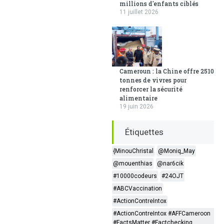
millions d'enfants ciblés
11 juillet 2026
Cameroun : la Chine offre 2510
tonnes de vivres pour
renforcer la sécurité
alimentaire
19 juin 2026
Étiquettes
{MinouChristal
@Moniq_May
@mouenthias
@nar6cik
#10000codeurs
#24OJT
#ABCVaccination
#ActionContreIntox
#ActionContreIntox #AFFCameroon
#FactsMatter #Factchecking