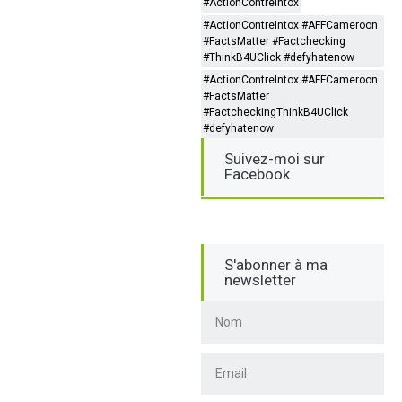
#ActionContreIntox
#ActionContreIntox #AFFCameroon
#FactsMatter #Factchecking
#ThinkB4UClick #defyhatenow
#ActionContreIntox #AFFCameroon
#FactsMatter
#FactcheckingThinkB4UClick
#defyhatenow
Suivez-moi sur
Facebook
S'abonner à ma
newsletter