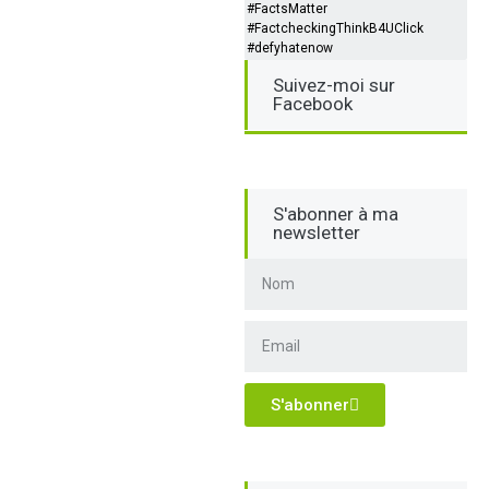
#FactsMatter
#FactcheckingThinkB4UClick
#defyhatenow
Suivez-moi sur
Facebook
S'abonner à ma
newsletter
S'abonner