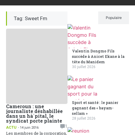
Tag: Sweet Fm
Récent
Populaire
Valentin Dongmo Fils
succède à Anicet Ekane à la
tête du Manidem
30 juillet 2026
Sport et santé : le panier
Cameroun : une
gagnant des « bayam-
journaliste déshabillée
sellam »
dans un hà´pital, le
28 juillet 2026
syndicat porte plainte
1
ACTU
- 14 juin 2016
Les membres de la corporation,