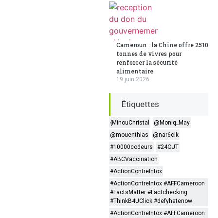
Cameroun : la Chine offre 2510
tonnes de vivres pour
renforcer la sécurité
alimentaire
19 juin 2026
Étiquettes
{MinouChristal
@Moniq_May
@mouenthias
@nar6cik
#10000codeurs
#24OJT
#ABCVaccination
#ActionContreIntox
#ActionContreIntox #AFFCameroon
#FactsMatter #Factchecking
#ThinkB4UClick #defyhatenow
#ActionContreIntox #AFFCameroon