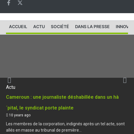
ACCUEIL
ACTU
SOCIÉTÉ
DANS LA PRESSE
INNOVAT
Actu
Cameroun : une journaliste déshabillée dans un hà
´pital, le syndicat porte plainte
10 years ago
Les membres de la corporation, indignés après un tel acte, sont
allés en masse au tribunal de première...