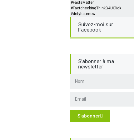
#FactsMatter
#FactcheckingThinkB4UClick
#defyhatenow
Suivez-moi sur
Facebook
S'abonner à ma
newsletter
S'abonner