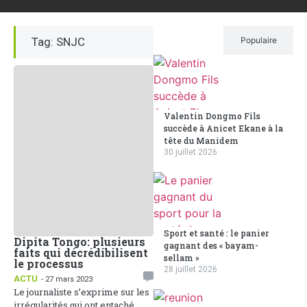
Tag: SNJC
Récent
Populaire
Valentin Dongmo Fils
succède à Anicet Ekane à la
tête du Manidem
30 juillet 2026
Sport et santé : le panier
Dipita Tongo: plusieurs
gagnant des « bayam-
faits qui décrédibilisent
sellam »
le processus
28 juillet 2026
ACTU
- 27 mars 2023
Le journaliste s’exprime sur les
irrégularités qui ont entaché