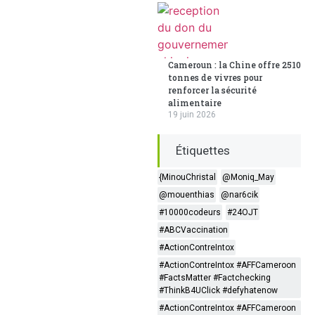
Cameroun : la Chine offre 2510
tonnes de vivres pour
renforcer la sécurité
alimentaire
19 juin 2026
Étiquettes
{MinouChristal
@Moniq_May
@mouenthias
@nar6cik
#10000codeurs
#24OJT
#ABCVaccination
#ActionContreIntox
#ActionContreIntox #AFFCameroon
#FactsMatter #Factchecking
#ThinkB4UClick #defyhatenow
#ActionContreIntox #AFFCameroon