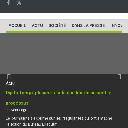
ACCUEIL
ACTU
SOCIÉTÉ
DANS LA PRESSE
INNOVAT
Actu
Dipita Tongo: plusieurs faits qui décrédibilisent le
processus
3 years ago
Le journaliste s’exprime sur les irrégularités qui ont entaché
l’élection du Bureau Exécutif...