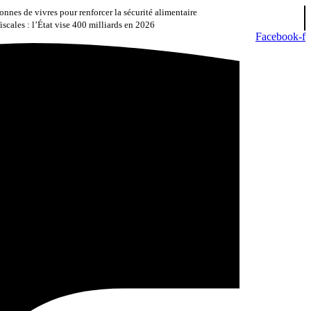
nnes de vivres pour renforcer la sécurité alimentaire
iscales : l’État vise 400 milliards en 2026
Facebook-f