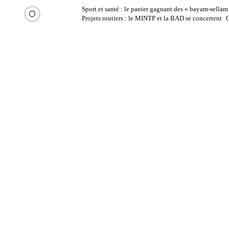
Aller
Sport et santé : le panier gagnant des « bayam-sellam
DERNIÈRES
au
Projets routiers : le MINTP et la BAD se concertent
C
contenu