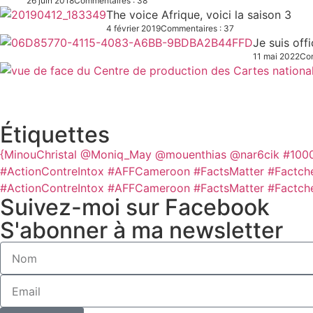
26 juin 2018
Commentaires : 38
The voice Afrique, voici la saison 3
4 février 2019
Commentaires : 37
Je suis off
11 mai 2022
Com
Étiquettes
{MinouChristal
@Moniq_May
@mouenthias
@nar6cik
#100
#ActionContreIntox #AFFCameroon #FactsMatter #Factch
#ActionContreIntox #AFFCameroon #FactsMatter #Factch
Suivez-moi sur Facebook
S'abonner à ma newsletter