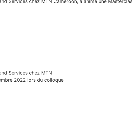
nd Services chez MTN Cameroon, a animé une Masterclass
and Services chez MTN
tembre 2022 lors du colloque