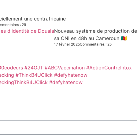
iciellement une centrafricaine
mentaires : 29
Nouveau système de production des C
sa CNI en 48h au Cameroun 🇨🇲
17 février 2025
Commentaires : 25
00codeurs
#24OJT
#ABCVaccination
#ActionContreIntox
ecking #ThinkB4UClick #defyhatenow
eckingThinkB4UClick #defyhatenow