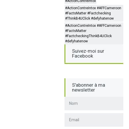
#ActionContreIntox
#ActionContreIntox #AFFCameroon
#FactsMatter #Factchecking
#ThinkB4UClick #defyhatenow
#ActionContreIntox #AFFCameroon
#FactsMatter
#FactcheckingThinkB4UClick
#defyhatenow
Suivez-moi sur
Facebook
S'abonner à ma
newsletter