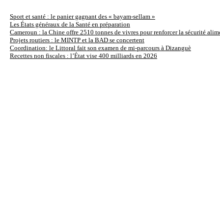
Aller
DERNIÈRES
au
Sport et santé : le panier gagnant des « bayam-sellam »
Les États généraux de la Santé en préparation
contenu
Cameroun : la Chine offre 2510 tonnes de vivres pour renforcer la sécurité alim
Projets routiers : le MINTP et la BAD se concertent
Coordination: le Littoral fait son examen de mi-parcours à Dizanguè
Recettes non fiscales : l’État vise 400 milliards en 2026