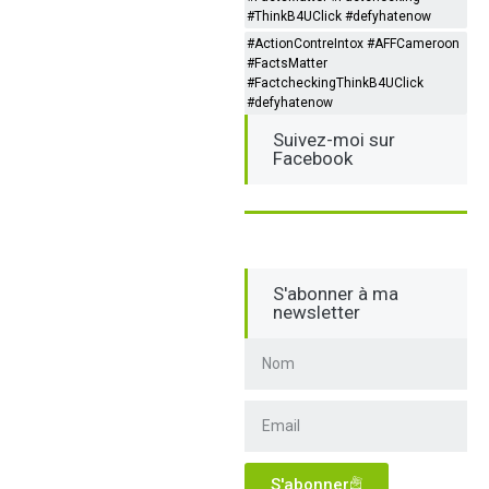
#ThinkB4UClick #defyhatenow
#ActionContreIntox #AFFCameroon
#FactsMatter
#FactcheckingThinkB4UClick
#defyhatenow
Suivez-moi sur
Facebook
S'abonner à ma
newsletter
S'abonner