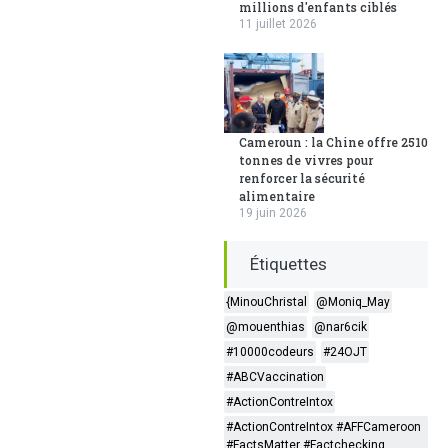
millions d'enfants ciblés
11 juillet 2026
Cameroun : la Chine offre 2510
tonnes de vivres pour
renforcer la sécurité
alimentaire
19 juin 2026
Étiquettes
{MinouChristal
@Moniq_May
@mouenthias
@nar6cik
#10000codeurs
#24OJT
#ABCVaccination
#ActionContreIntox
#ActionContreIntox #AFFCameroon
#FactsMatter #Factchecking