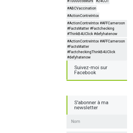
#10000codeurs
#24OJT
#ABCVaccination
#ActionContreIntox
#ActionContreIntox #AFFCameroon
#FactsMatter #Factchecking
#ThinkB4UClick #defyhatenow
#ActionContreIntox #AFFCameroon
#FactsMatter
#FactcheckingThinkB4UClick
#defyhatenow
Suivez-moi sur
Facebook
S'abonner à ma
newsletter