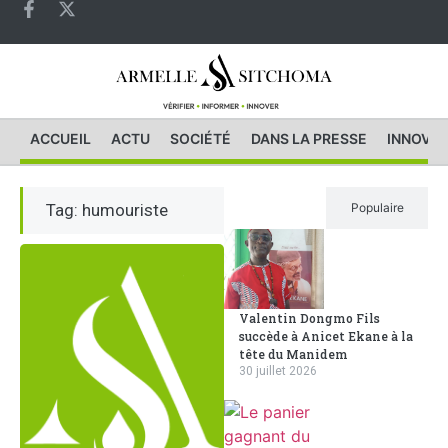
ACCUEIL
ACTU
SOCIÉTÉ
DANS LA PRESSE
INNOVAT
Tag: humouriste
Récent
Populaire
Valentin Dongmo Fils
succède à Anicet Ekane à la
tête du Manidem
30 juillet 2026