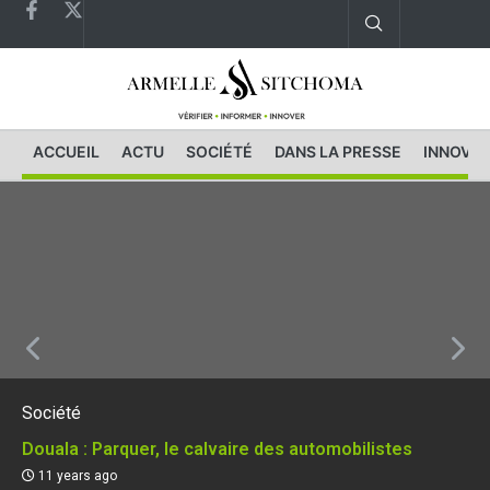
ACCUEIL
ACTU
SOCIÉTÉ
DANS LA PRESSE
INNOVAT
Société
Douala : Parquer, le calvaire des automobilistes
11 years ago