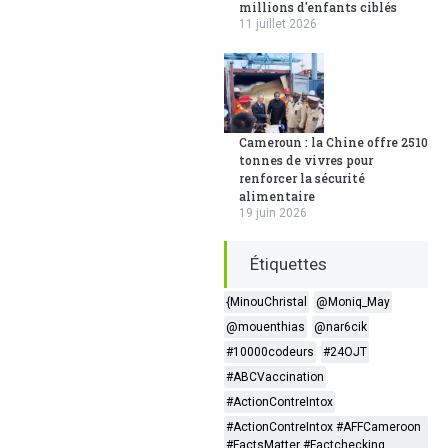
millions d'enfants ciblés
11 juillet 2026
Cameroun : la Chine offre 2510
tonnes de vivres pour
renforcer la sécurité
alimentaire
19 juin 2026
Étiquettes
{MinouChristal
@Moniq_May
@mouenthias
@nar6cik
#10000codeurs
#24OJT
#ABCVaccination
#ActionContreIntox
#ActionContreIntox #AFFCameroon
#FactsMatter #Factchecking