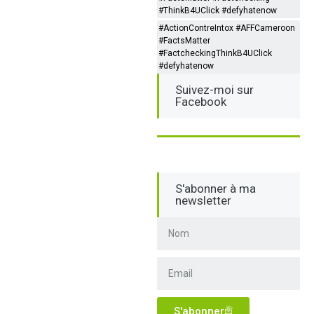
#ThinkB4UClick #defyhatenow
#ActionContreIntox #AFFCameroon
#FactsMatter
#FactcheckingThinkB4UClick
#defyhatenow
Suivez-moi sur
Facebook
S'abonner à ma
newsletter
S'abonner