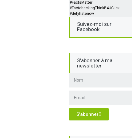
#FactsMatter
#FactcheckingThinkB4UClick
#defyhatenow
Suivez-moi sur
Facebook
S'abonner à ma
newsletter
S'abonner