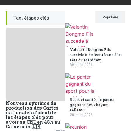
Tag: étapes clés
Récent
Populaire
Valentin Dongmo Fils
succède à Anicet Ekane à la
tête du Manidem
30 juillet 2026
Sport et santé : le panier
Nouveau système de
gagnant des « bayam-
production des Cartes
sellam »
nationales d’identité :
28 juillet 2026
les étapes clés pour
avoir sa CNI en 48h au
Cameroun 🇨🇲