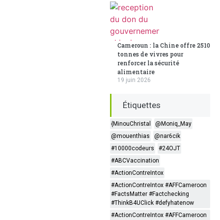
Cameroun : la Chine offre 2510
tonnes de vivres pour
renforcer la sécurité
alimentaire
19 juin 2026
Étiquettes
{MinouChristal
@Moniq_May
@mouenthias
@nar6cik
#10000codeurs
#24OJT
#ABCVaccination
#ActionContreIntox
#ActionContreIntox #AFFCameroon
#FactsMatter #Factchecking
#ThinkB4UClick #defyhatenow
#ActionContreIntox #AFFCameroon