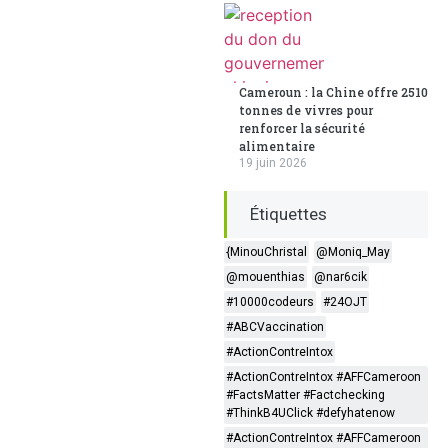
Cameroun : la Chine offre 2510
tonnes de vivres pour
renforcer la sécurité
alimentaire
19 juin 2026
Étiquettes
{MinouChristal
@Moniq_May
@mouenthias
@nar6cik
#10000codeurs
#24OJT
#ABCVaccination
#ActionContreIntox
#ActionContreIntox #AFFCameroon
#FactsMatter #Factchecking
#ThinkB4UClick #defyhatenow
#ActionContreIntox #AFFCameroon