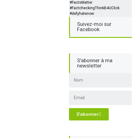
#FactsMatter
#FactcheckingThinkB4UClick
#defyhatenow
Suivez-moi sur
Facebook
S'abonner à ma
newsletter
S'abonner