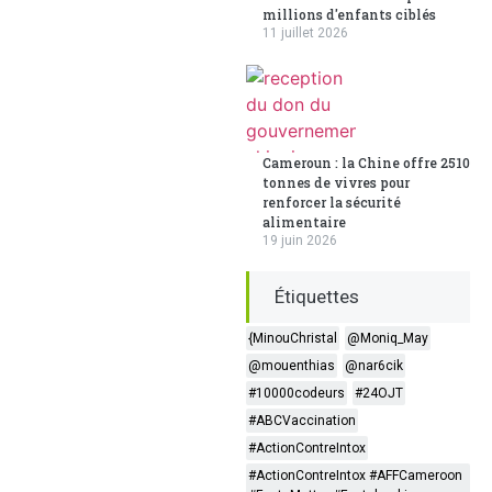
millions d'enfants ciblés
11 juillet 2026
Cameroun : la Chine offre 2510
tonnes de vivres pour
renforcer la sécurité
alimentaire
19 juin 2026
Étiquettes
{MinouChristal
@Moniq_May
@mouenthias
@nar6cik
#10000codeurs
#24OJT
#ABCVaccination
#ActionContreIntox
#ActionContreIntox #AFFCameroon