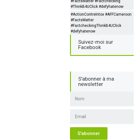
#FactsMatter #Factchecking
#ThinkB4UClick #defyhatenow
#ActionContreIntox #AFFCameroon
#FactsMatter
#FactcheckingThinkB4UClick
#defyhatenow
Suivez-moi sur
Facebook
S'abonner à ma
newsletter
S'abonner