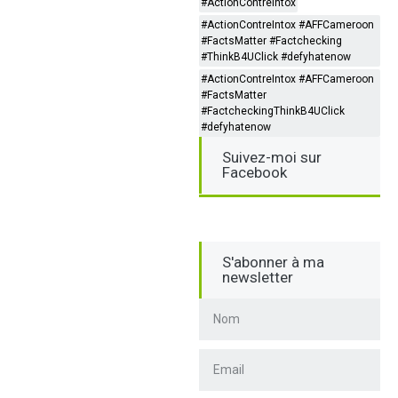
#ActionContreIntox
#ActionContreIntox #AFFCameroon
#FactsMatter #Factchecking
#ThinkB4UClick #defyhatenow
#ActionContreIntox #AFFCameroon
#FactsMatter
#FactcheckingThinkB4UClick
#defyhatenow
Suivez-moi sur
Facebook
S'abonner à ma
newsletter