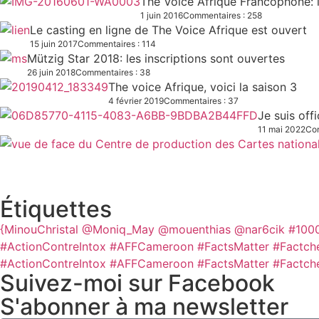
The Voice Afrique Francophone: l
1 juin 2016
Commentaires : 258
Le casting en ligne de The Voice Afrique est ouvert
15 juin 2017
Commentaires : 114
Mützig Star 2018: les inscriptions sont ouvertes
26 juin 2018
Commentaires : 38
The voice Afrique, voici la saison 3
4 février 2019
Commentaires : 37
Je suis off
11 mai 2022
Com
Étiquettes
{MinouChristal
@Moniq_May
@mouenthias
@nar6cik
#100
#ActionContreIntox #AFFCameroon #FactsMatter #Factch
#ActionContreIntox #AFFCameroon #FactsMatter #Factch
Suivez-moi sur Facebook
S'abonner à ma newsletter