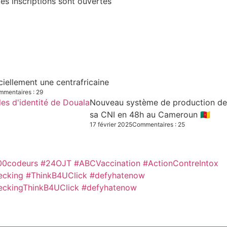
es inscriptions sont ouvertes
iciellement une centrafricaine
mentaires : 29
Nouveau système de production des C
sa CNI en 48h au Cameroun 🇨🇲
17 février 2025
Commentaires : 25
00codeurs
#24OJT
#ABCVaccination
#ActionContreIntox
ecking #ThinkB4UClick #defyhatenow
eckingThinkB4UClick #defyhatenow