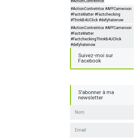
#ActionContreIntox
#ActionContreIntox #AFFCameroon
#FactsMatter #Factchecking
#ThinkB4UClick #defyhatenow
#ActionContreIntox #AFFCameroon
#FactsMatter
#FactcheckingThinkB4UClick
#defyhatenow
Suivez-moi sur
Facebook
S'abonner à ma
newsletter