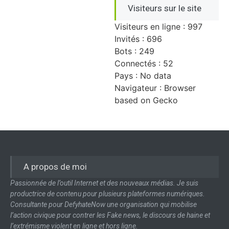
Visiteurs sur le site
Visiteurs en ligne : 997
Invités : 696
Bots : 249
Connectés : 52
Pays : No data
Navigateur : Browser
based on Gecko
A propos de moi
Passionnée de l’outil Internet et des nouveaux médias. Je suis
productrice de contenu pour plusieurs plateformes numériques.
Consultante pour DefyhateNow une organisation qui mobilise
l’action civique pour contrer les Fake news, le discours de haine et
l’extrémisme violent en ligne et hors ligne.