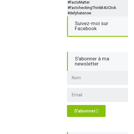
#FactsMatter
#FactcheckingThinkB4UClick
#defyhatenow
Suivez-moi sur
Facebook
S'abonner à ma
newsletter
S'abonner