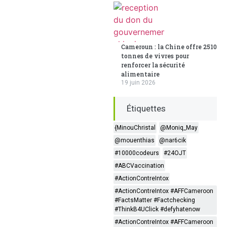
Cameroun : la Chine offre 2510
tonnes de vivres pour
renforcer la sécurité
alimentaire
19 juin 2026
Étiquettes
{MinouChristal
@Moniq_May
@mouenthias
@nar6cik
#10000codeurs
#24OJT
#ABCVaccination
#ActionContreIntox
#ActionContreIntox #AFFCameroon
#FactsMatter #Factchecking
#ThinkB4UClick #defyhatenow
#ActionContreIntox #AFFCameroon