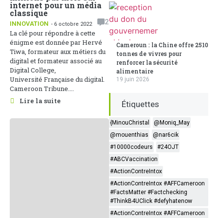
internet pour un média
classique
2
INNOVATION
- 6 octobre 2022
La clé pour répondre à cette
énigme est donnée par Hervé
Cameroun : la Chine offre 2510
Tiwa, formateur aux métiers du
tonnes de vivres pour
digital et formateur associé au
renforcer la sécurité
Digital College,
alimentaire
Université Française du digital.
19 juin 2026
Cameroon Tribune....
Lire la suite
Étiquettes
{MinouChristal
@Moniq_May
@mouenthias
@nar6cik
#10000codeurs
#24OJT
#ABCVaccination
#ActionContreIntox
#ActionContreIntox #AFFCameroon
#FactsMatter #Factchecking
#ThinkB4UClick #defyhatenow
#ActionContreIntox #AFFCameroon