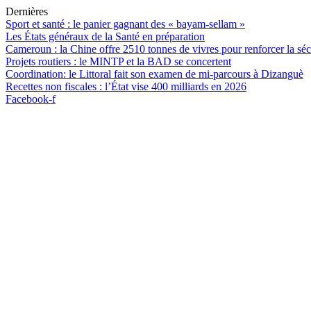
Aller
Dernières
au
Sport et santé : le panier gagnant des « bayam-sellam »
contenu
Les États généraux de la Santé en préparation
Cameroun : la Chine offre 2510 tonnes de vivres pour renforcer la séc
Projets routiers : le MINTP et la BAD se concertent
Coordination: le Littoral fait son examen de mi-parcours à Dizanguè
Recettes non fiscales : l’État vise 400 milliards en 2026
Facebook-f