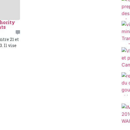
hority
nts
ntre 21 et
. Il vise