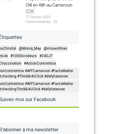
CNI en 48h au Cameroun
🇨🇲
17 février 2025
Commentaires : 25
Étiquettes
ouChristal
@Moniq_May
@mouenthias
6cik
#10000codeurs
#24OJT
Vaccination
#ActionContreIntox
ionContreIntox #AFFCameroon #FactsMatter
tchecking #ThinkB4UClick #defyhatenow
ionContreIntox #AFFCameroon #FactsMatter
tcheckingThinkB4UClick #defyhatenow
Suivez-moi sur Facebook
S'abonner à ma newsletter