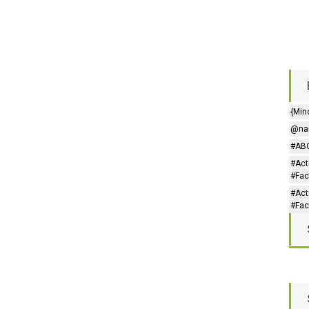
{Min
@nar
#ABC
#Act
#Fac
#Act
#Fac