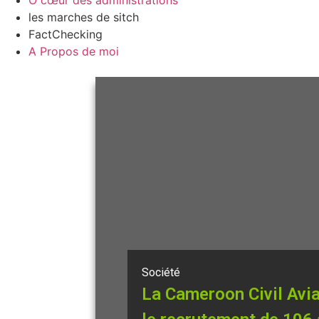
Ô cœur des administrations
les marches de sitch
FactChecking
A Propos de moi
Société
La Cameroon Civil Avia