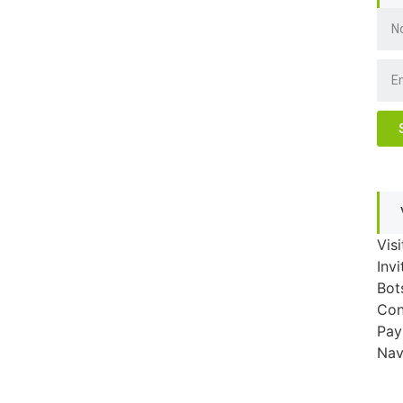
Vis
Inv
Bot
Con
Pay
Nav