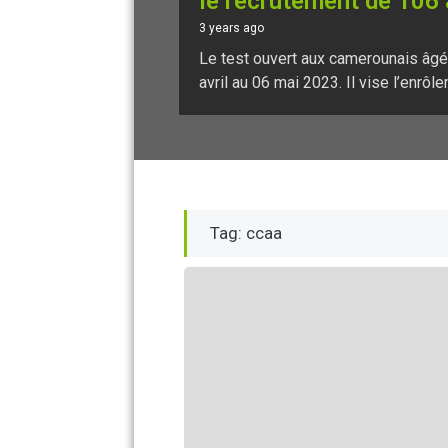
le recrutement de 106
3 years ago
Le test ouvert aux camerounais âgés
avril au 06 mai 2023. Il vise l’enrôle
Tag: ccaa