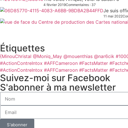
4 février 2019
Commentaires : 37
Je suis off
11 mai 2022
Com
Étiquettes
{MinouChristal
@Moniq_May
@mouenthias
@nar6cik
#100
#ActionContreIntox #AFFCameroon #FactsMatter #Factch
#ActionContreIntox #AFFCameroon #FactsMatter #Factch
Suivez-moi sur Facebook
S'abonner à ma newsletter
S'abonner