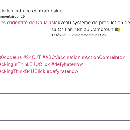
iciellement une centrafricaine
mentaires : 29
Nouveau système de production des C
sa CNI en 48h au Cameroun 🇨🇲
17 février 2025
Commentaires : 25
00codeurs
#24OJT
#ABCVaccination
#ActionContreIntox
ecking #ThinkB4UClick #defyhatenow
eckingThinkB4UClick #defyhatenow