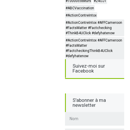
#10000codeurs
#24OJT
#ABCVaccination
#ActionContreIntox
#ActionContreIntox #AFFCameroon
#FactsMatter #Factchecking
#ThinkB4UClick #defyhatenow
#ActionContreIntox #AFFCameroon
#FactsMatter
#FactcheckingThinkB4UClick
#defyhatenow
Suivez-moi sur
Facebook
S'abonner à ma
newsletter