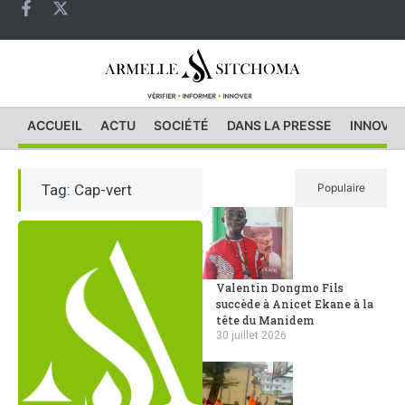
ACCUEIL
ACTU
SOCIÉTÉ
DANS LA PRESSE
INNOVAT
Tag: Cap-vert
Récent
Populaire
Valentin Dongmo Fils
succède à Anicet Ekane à la
tête du Manidem
30 juillet 2026