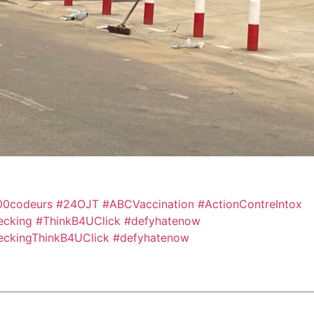
00codeurs
#24OJT
#ABCVaccination
#ActionContreIntox
ecking #ThinkB4UClick #defyhatenow
eckingThinkB4UClick #defyhatenow