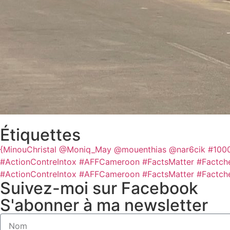
Étiquettes
{MinouChristal
@Moniq_May
@mouenthias
@nar6cik
#100
#ActionContreIntox #AFFCameroon #FactsMatter #Factch
#ActionContreIntox #AFFCameroon #FactsMatter #Factch
Suivez-moi sur Facebook
S'abonner à ma newsletter