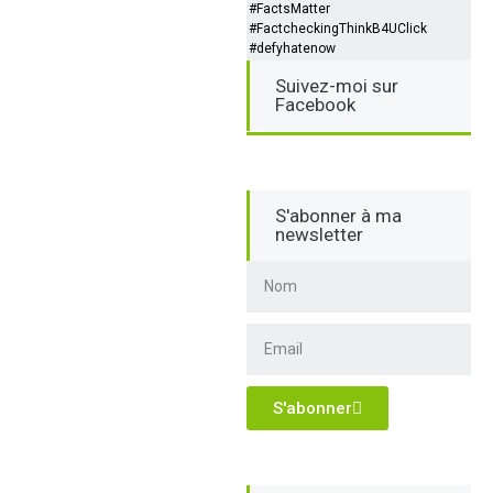
#FactsMatter
#FactcheckingThinkB4UClick
#defyhatenow
Suivez-moi sur
Facebook
S'abonner à ma
newsletter
S'abonner