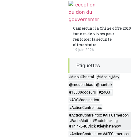
Cameroun : la Chine offre 2510
tonnes de vivres pour
renforcer la sécurité
alimentaire
19 juin 2026
Étiquettes
{MinouChristal
@Moniq_May
@mouenthias
@nar6cik
#10000codeurs
#24OJT
#ABCVaccination
#ActionContreIntox
#ActionContreIntox #AFFCameroon
#FactsMatter #Factchecking
#ThinkB4UClick #defyhatenow
#ActionContreIntox #AFFCameroon